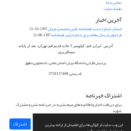
تماس با ما
نقشه سایت
آخرین اخبار
انتشار شماره جدید فصلنامه علمی تخصصی میزان
1397-10-21
فراخوان ارسال مقاله برای شماره پاییز فصلنامه
1397-08-12
آدرس: ایران، قم- کیلومتر 5 جاده قدیم قم-تهران، بعد از پایانه
مسافربری،
پردیس فارابی دانشگاه تهران، انجمن علمی ـ دانشجویی حقوق
کد پستی:3718117469
اشتراک خبرنامه
برای دریافت اخبار و اطلاعیه های مهم نشریه در خبرنامه نشریه مشترک
شوید.
اشتراک
این وب سایت از کوکی ها برای اطمینان از ارائه بهترین
خدمات استفاده می کند.