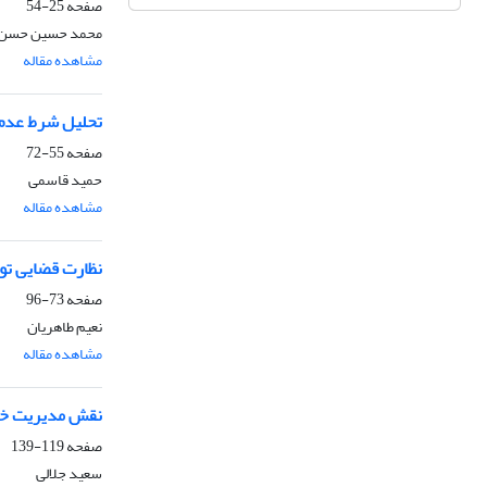
صفحه
25-54
محمد حسین حسن خ
مشاهده مقاله
تحلیل شرط عدم 
صفحه
55-72
حمید قاسمی
مشاهده مقاله
نظارت قضایی توس
صفحه
73-96
نعیم طاهریان
مشاهده مقاله
نقش مدیریت خش
صفحه
119-139
سعید جلالی