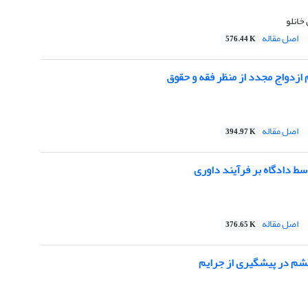
انلو
اصل مقاله
576.44 K
ازدواج مجدد از منظر فقه و حقوق
اصل مقاله
394.97 K
ط دادگاه بر فرآیند داوری
اصل مقاله
376.65 K
م در پیشگیری از جرایم