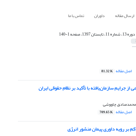
ارسال مقاله
داوران
تماس با ما
دوره 13، شماره 11، تابستان 1397، صفحه 1-140
اصل مقاله
81.32 K
 از جرایم سازمان‌یافته با تأکید بر نظام حقوقی ایران
، محمدصادق چاووشی
اصل مقاله
709.65 K
م بر رویه داوری پیمان منشور انرژی